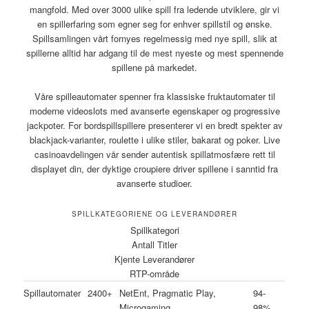
mangfold. Med over 3000 ulike spill fra ledende utviklere, gir vi
en spillerfaring som egner seg for enhver spillstil og ønske.
Spillsamlingen vårt fornyes regelmessig med nye spill, slik at
spillerne alltid har adgang til de mest nyeste og mest spennende
spillene på markedet.
Våre spilleautomater spenner fra klassiske fruktautomater til
moderne videoslots med avanserte egenskaper og progressive
jackpoter. For bordspillspillere presenterer vi en bredt spekter av
blackjack-varianter, roulette i ulike stiler, bakarat og poker. Live
casinoavdelingen vår sender autentisk spillatmosfære rett til
displayet din, der dyktige croupiere driver spillene i sanntid fra
avanserte studioer.
SPILLKATEGORIENE OG LEVERANDØRER
Spillkategori
Antall Titler
Kjente Leverandører
RTP-område
Spillautomater
2400+
NetEnt, Pragmatic Play,
94-
Microgaming
98%