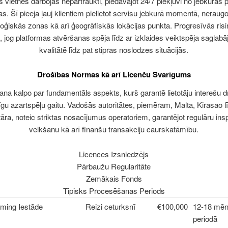
 vietnes darbojas nepārtraukti, piedāvājot 24/7 piekļuvi no jebkuras
jas. Šī pieeja ļauj klientiem pielietot servisu jebkurā momentā, neraugo
oģiskās zonas kā arī ģeogrāfiskās lokācijas punkta. Progresīvās ris
, jog platformas atvēršanas spēja līdz ar izklaides veiktspēja saglabā
kvalitātē līdz pat stipras noslodzes situācijās.
Drošības Normas kā arī Licenču Svarīgums
na kalpo par fundamentāls aspekts, kurš garantē lietotāju interešu 
īgu azartspēļu gaitu. Vadošās autoritātes, piemēram, Malta, Kirasao l
tāra, noteic striktas nosacījumus operatoriem, garantējot regulāru ins
veikšanu kā arī finanšu transakciju caurskatāmību.
Licences Izsniedzējs
Pārbaužu Regularitāte
Zemākais Fonds
Tipisks Procesēšanas Periods
ming Iestāde
Reizi ceturksnī
€100,000
12-18 mē
periodā