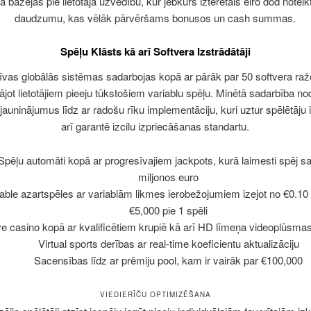
 bāzējas pie lietotāja uzvedību, kur jebkurš iztērētais eiro dod noteik
daudzumu, kas vēlāk pārvēršams bonusos un cash summas.
Spēļu Klāsts kā arī Softvera Izstrādātāji
tīvas globālās sistēmas sadarbojas kopā ar pārāk par 50 softvera raž
ājot lietotājiem pieeju tūkstošiem variablu spēļu. Minētā sadarbība no
jauninājumus līdz ar radošu rīku implementāciju, kuri uztur spēlētāju 
arī garantē izcilu izpriecāšanas standartu.
Spēļu automāti kopā ar progresīvajiem jackpots, kurā laimesti spēj s
miljonos euro
able azartspēles ar variablām likmes ierobežojumiem izejot no €0.10 
€5,000 pie 1 spēli
ve casino kopā ar kvalificētiem krupiē kā arī HD līmeņa videoplūsmas
Virtual sports derības ar real-time koeficientu aktualizāciju
Sacensības līdz ar prēmiju pool, kam ir vairāk par €100,000
VIEDIERĪČU OPTIMIZĒŠANA