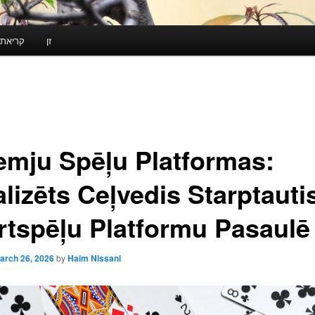
זן
קריאת 
emju Spēļu Platformas:
alizēts Ceļvedis Starptauti
rtspēļu Platformu Pasaulē
arch 26, 2026
by
Haim Nissani