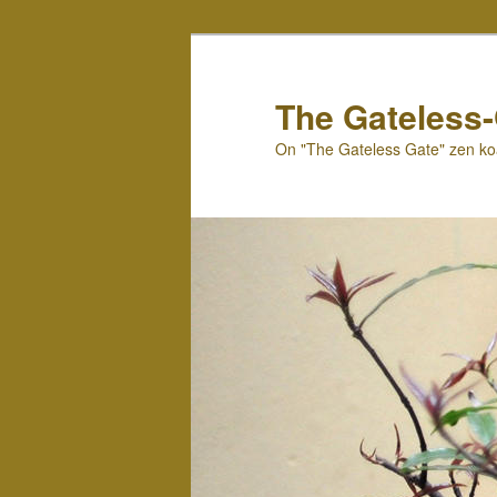
Skip
to
primary
The Gateless
content
On "The Gateless Gate" zen k