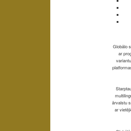
Globālo s
ar pro
variant
platforma
Starptau
multilin
ārvalstu 
ar vietē