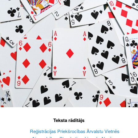
Teksta rādītājs
Reģistrācijas Priekšrocības Ārvalstu Vietnēs