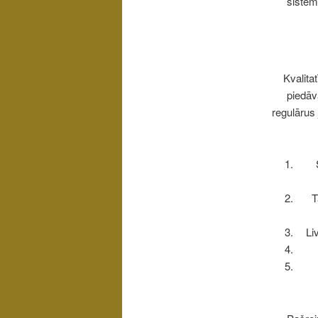
sistēma
Kvalita
piedāv
regulārus 
T
Li