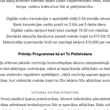
ācija atļauj ikvienam klientam atlasīt viņam vispiemērotāko veidu, skat
temps, nodevu izdevumus līdz ar piekļūstamību.
Digitālo maku transakcijas ir apstrādāti vidēji 0-24 stundās ietvar
Bank transakcijas varētu prasīt no 3 līdz pat 5 darba dienu
Digitālo valūtu darījumi bieži kļūst noslēgti 15-30 min robežās
Zemākās depozīta daudzums parasti mainās izejot no €10 līdz €
Maksimālās izņemšanās limiti var sasniegt iekāms €10,000 par ne
Prēmiju Programmas kā arī To Pielietošana
ju shēmas pārstāv nozīmīgu konkurētspējas labumu starptautiskajā
ri dod atšķirīgus motivācijas, sākot ar iepazīšanās atlīdzībām un beid
ības sistēmām regulāriem spēlētājiem. Jābūt nozīmīgi saprast apgro
sības, kuri visbiežāk mainās izejot no 25x iekāms 50x atlīdzības sum
UZTICĪBAS SISTĒMU STRUKTŪRA
 līmeņi piedāvā īpašus priekšrocības, ietverot individuālos pārvaldnie
nātas withdrawal ierobežojumus līdz ar speciālus atlīdzības. Ballu u