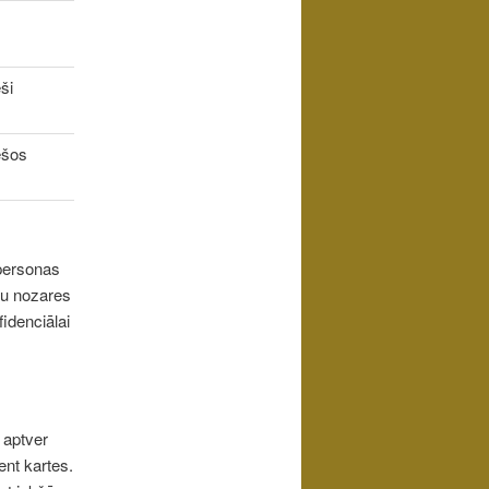
ši
ešos
personas
ku nozares
fidenciālai
 aptver
ent kartes.