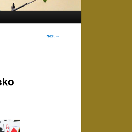
Next
→
sko