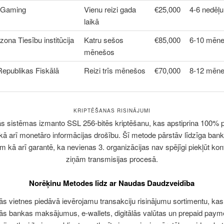
eGaming
Vienu reizi gada
€25,000
4-6 nedēļu
laikā
zona Tiesību institūcija
Katru sešos
€85,000
6-10 mēne
mēnešos
Republikas Fiskālā
Reizi trīs mēnešos
€70,000
8-12 mēn
KRIPTĒŠANAS RISINĀJUMI
s sistēmas izmanto SSL 256-bitēs kriptēšanu, kas apstiprina 100% 
 kā arī monetāro informācijas drošību. Šī metode pārstāv līdzīga ban
m kā arī garantē, ka nevienas 3. organizācijas nav spējīgi piekļūt kon
ziņām transmisijas procesā.
Norēķinu Metodes līdz ar Naudas Daudzveidība
ās vietnes piedāvā ievērojamu transakciju risinājumu sortimentu, kas
lās bankas maksājumus, e-wallets, digitālās valūtas un prepaid paym