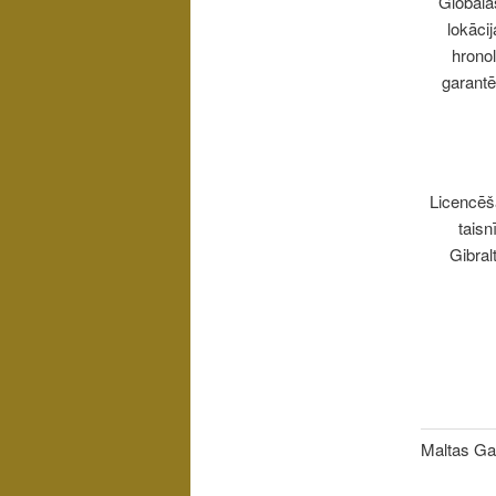
Globālās
lokāci
hronol
garantē
Licencēša
taisn
Gibral
Maltas Ga