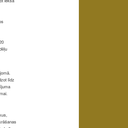
ot iekšā
os
20
dēļu
 jomā.
zot līdz
zījuma
mai.
kus,
zkrāšanas