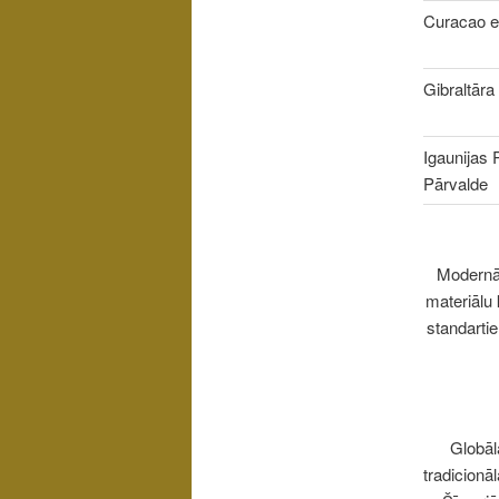
Curacao 
Gibraltāra 
Igaunijas 
Pārvalde
Modernā
materiālu
standartie
Globāl
tradicionā