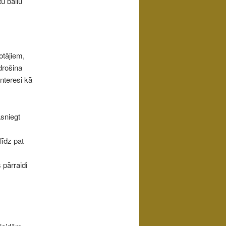
tu ballu
otājiem,
drošina
interesi kā
asniegt
līdz pat
 pārraidi