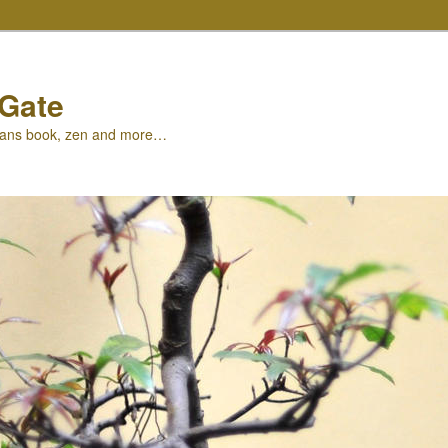
-Gate
oans book, zen and more…