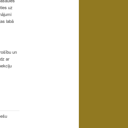
 pasaules
ties uz
inājumi
jas labā
drošību un
īdz ar
pekciju
nešu