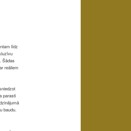
entam līdz
luzīvu
ā. Šādas
ar reāliem
 sniedzot
a parasti
īdzinājumā
ļu baudu.