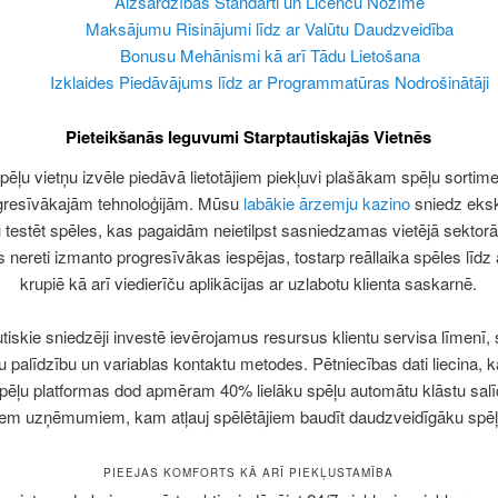
Aizsardzības Standarti un Licenču Nozīme
Maksājumu Risinājumi līdz ar Valūtu Daudzveidība
Bonusu Mehānismi kā arī Tādu Lietošana
Izklaides Piedāvājums līdz ar Programmatūras Nodrošinātāji
Pieteikšanās Ieguvumi Starptautiskajās Vietnēs
pēļu vietņu izvēle piedāvā lietotājiem piekļuvi plašākam spēļu sortim
gresīvākajām tehnoloģijām. Mūsu
labākie ārzemju kazino
sniedz eksk
u testēt spēles, kas pagaidām neietilpst sasniedzamas vietējā sektor
s nereti izmanto progresīvākas iespējas, tostarp reāllaika spēles līdz 
krupiē kā arī viedierīču aplikācijas ar uzlabotu klienta saskarnē.
tiskie sniedzēji investē ievērojamus resursus klientu servisa līmenī,
gu palīdzību un variablas kontaktu metodes. Pētniecības dati liecina, k
spēļu platformas dod apmēram 40% lielāku spēļu automātu klāstu sal
jiem uzņēmumiem, kam atļauj spēlētājiem baudīt daudzveidīgāku spē
PIEEJAS KOMFORTS KĀ ARĪ PIEKĻUSTAMĪBA