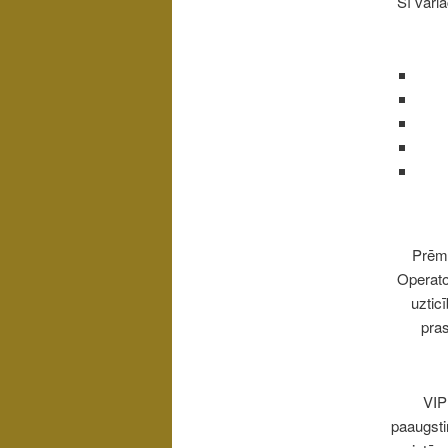
Šī vari
Prēmi
Operato
uztic
pra
VIP
paaugsti