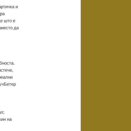
артичка и
ира
де што е
аместо да
бноста.
истече,
реални
МучБетер
л;
кин на