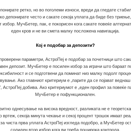
понирате ретко, но во поголеми износи, вреди да гледате стаби
ко депонирате често и сакате секоја уплата да биде без триење
т избор. МучБетер, пак, е покорисен кога сакате повеќе алтерна
еден кров и не ви смета малку посложена навигација.
Кој е подобар за депозити?
проверени параметри, АстроПеј е подобар за почетници што сак
вен депозит. МучБетер е посилен избор за играчи што бараат 
ксибилност и се подготвени да поминат низ малку подолг проце
вување. Ако главниот критериум е „парите да се појават веднаш
, АстроПеј добива. Ако критериумот е „еден профил за повеќе п
МучБетер е пофункционален.
зитно однесување на висока вредност, разликата не е теоретска
о вртеж, секоја минута чекање и секој процент трошок имаат реа
 за чиста прва уплата АстроПеј изгледа подобро, а МучБетер ос
солиден втор избор кога ви треба поширока контрола.