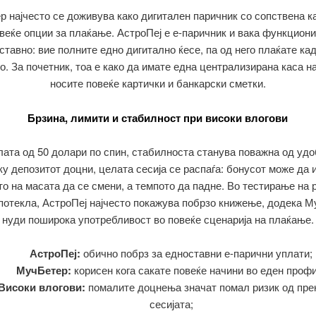
 најчесто се доживува како дигитален паричник со сопствена к
веќе опции за плаќање. АстроПеј е е-паричник и вака функцион
ставно: вие полните едно дигитално ќесе, па од него плаќате ка
о. За почетник, тоа е како да имате една централизирана каса н
носите повеќе картички и банкарски сметки.
Брзина, лимити и стабилност при високи влогови
лата од 50 долари по спин, стабилноста станува поважна од удо
у депозитот доцни, целата сесија се распаѓа: бонусот може да 
то на масата да се смени, а темпото да падне. Во тестирање на 
потекла, АстроПеј најчесто покажува побрзо книжење, додека 
нуди поширока употребливост во повеќе сценарија на плаќање.
АстроПеј:
обично побрз за едноставни е-парични уплати;
МучБетер:
корисен кога сакате повеќе начини во еден профи
Високи влогови:
помалите доцнења значат помал ризик од пре
сесијата;