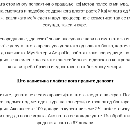
та стои многу попрактично прашање: кој метод полесно минува,
на сметката и подобро се држи кога влогот расте? Кај уплата од
еж, разликата меѓу еден и друг процесор не е козметика; таа се г
секунда, такса и курс.
 споредување, „депозит” значи внесување пари на сметката за иг
ор” е услуга што ја пренесува уплатата од вашата банка, картичк
 до казиното. МучБетер и АстроПеј работат како посредници, но 
дниот е посилен кога сакате флексибилност и директна контрола
кога ви треба брзина и едноставен тек без многу чекори.
Што навистина плаќате кога правите депозит
итите, цената не е само провизијата што ја гледате на екран. По
ја: надомест од методот, курс на конверзија и трошок од банкарс
ник. Ако внесете 100 долари, а курсот ви земе 2%, веќе сте изг
и пред да почне играта. Ако на тоа се додаде уште 1% обработка
вредноста паѓа на 97 долари.