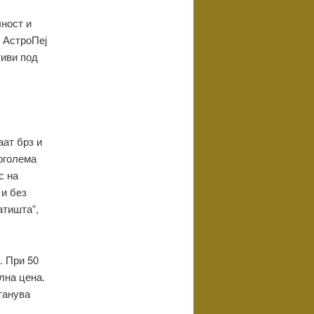
лност и
, АстроПеј
тиви под
аат брз и
поголема
с на
 и без
атишта”,
. При 50
лна цена.
танува