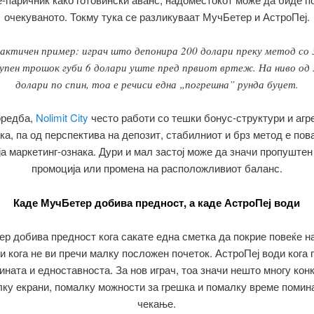
очекуваното. Токму тука се разликуваат МучБетер и АстроПеј.
актичен пример: играч што депонира 200 долари преку метод со
купен трошок губи 6 долари уште пред првиот вртеж. На ниво од 
долари по спин, тоа е речиси една „погрешна” рунда буџет.
оредба,
Nolimit City
често работи со тешки бонус-структури и агр
ка, па од перспектива на депозит, стабилниот и брз метод е пов
ја маркетинг-ознака. Дури и мал застој може да значи пропуштен
промоција или промена на расположливиот баланс.
Каде МучБетер добива предност, а каде АстроПеј води
р добива предност кога сакате една сметка да покрие повеќе н
и кога не ви пречи малку посложен почеток. АстроПеј води кога 
ината и едноставноста. За нов играч, тоа значи нешто многу кон
ку екрани, помалку можности за грешка и помалку време помин
чекање.