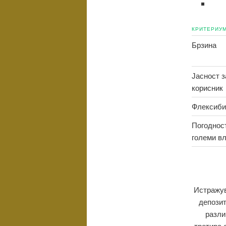
КРИТЕРИУ
Брзина
Јасност з
корисник
Флексиби
Погоднос
големи в
Истражув
депозит
разли
третира 