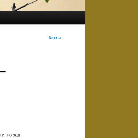
Next
→
—
ти, но зад