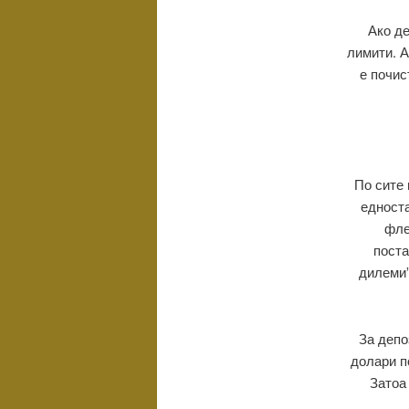
Ако де
лимити. А
е почис
По сите 
едноста
фле
поста
дилеми”
За депо
долари п
Затоа