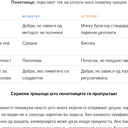
Почетници:
појасниот тек на уплата носи помалку грешки.
М
МУЧБЕТЕР
АСТРОПЕЈ
Добра, но зависи од
Многу брза кај стандар
методот на полнење
парични депозити
а нов
Средна
Висока
лност
Поголема
Потесна, но поедноста
т за
Добра, ако лимитите се
Добра, но зависи од ка
логови
соодветни
регулативата
Скриени трошоци што почетниците ги пропуштаат
ањето покажува нешто што многу играчи го откриваат доцна: на
 на екран не е секогаш најевтин во пракса. Ако казиното прифаќ
чна од вашата, конверзијата може да ја изеде предноста. Ако ба
е-паричник како готовински аванс, надоместокот може да биде п