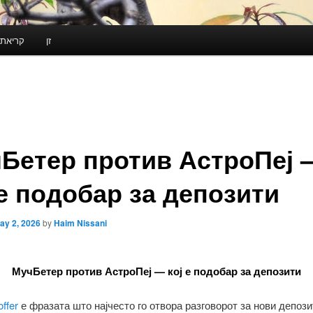
זן
קריאת 
Бетер против АстроПеј 
 е подобар за депозити
ay 2, 2026
by
Haim Nissani
МучБетер против АстроПеј — кој е подобар за депозити
ffer
е фразата што најчесто го отвора разговорот за нови депози