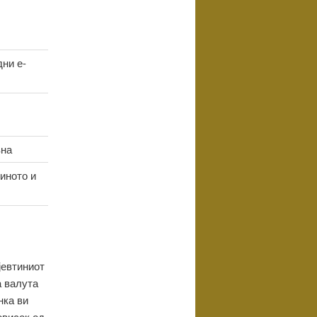
дни е-
вна
зиното и
јевтиниот
а валута
нка ви
овисок од