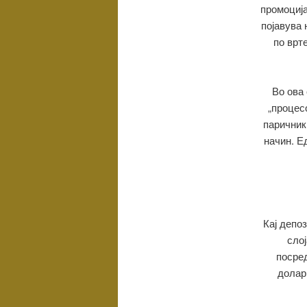
промоција
појавува 
по врт
Во ова
„процес
паричник
начин. Е
Кај депоз
сло
посред
долар