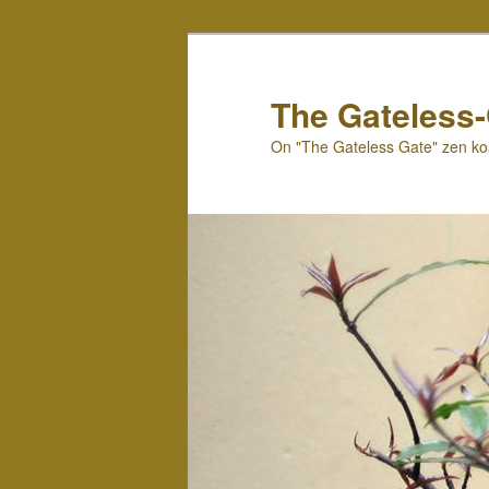
Skip
to
primary
The Gateless
content
On "The Gateless Gate" zen k