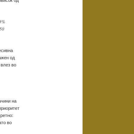
 3%
50
есивна
ажен од
 влез во
ачини на
приоритет
кретно:
ато во