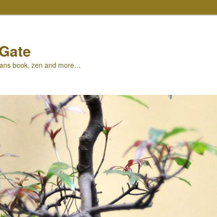
-Gate
oans book, zen and more…