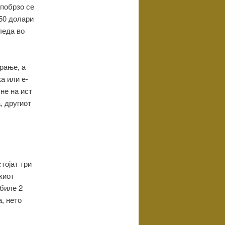
 побрзо се
 50 долари
леда во
рање, а
а или е-
не на ист
, другиот
стојат три
киот
убиле 2
, нето