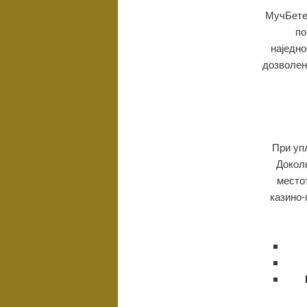
МучБетер
по
наједно
дозволен
При уп
Доколк
место
казино-