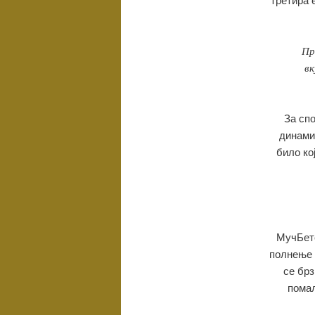
Пр
в
За сп
динами
било ко
МучБете
полнење 
се брз
помал